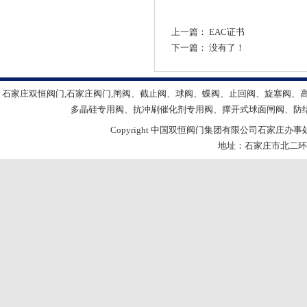
上一篇：
EAC证书
下一篇：
没有了！
石家庄双恒阀门,石家庄阀门,闸阀、截止阀、球阀、蝶阀、止回阀、旋塞阀
多晶硅专用阀、抗冲刷催化剂专用阀、撑开式球面闸阀、防
Copyright 中国双恒阀门集团有限公司石家庄办事处 版
地址：石家庄市北二环东路