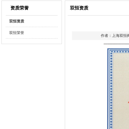
资质荣誉
双恒资质
双恒资质
双恒荣誉
作者：上海双恒阀门