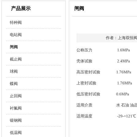
产品展示
闸阀
特种阀
电站阀
作者：上海双恒阀门集
闸阀
公称压力 1.6MPa 
截止阀
壳体试验 2.4MPa 
球阀
高压密封试验 1.76MPa
上密封试验 1.76MPa 
蝶阀
低压密封试验 0.6MPa 
止回阀
适用介质 水 石油 油品
衬氟阀
适用温度 -29-+121℃
锻钢阀
低温阀