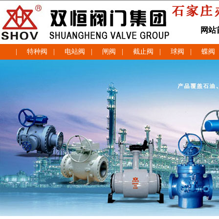
网站
|
特种阀
|
电站阀
|
闸阀
|
截止阀
|
球阀
|
蝶阀