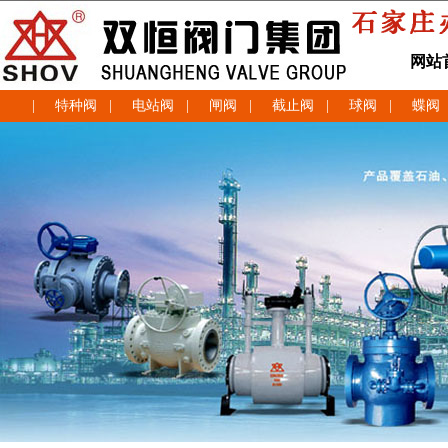
网站
|
特种阀
|
电站阀
|
闸阀
|
截止阀
|
球阀
|
蝶阀