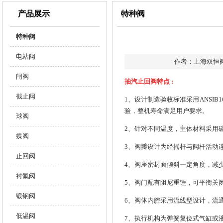
产品展示
特种阀
特种阀
电站阀
作者：上海双恒阀门
闸阀
抽汽止回阀特点 :
截止阀
1、设计制造验收标准采用ANSIB1
验，整机寿命满足用户要求。
球阀
2、针对不同温度，主体材料采用
蝶阀
3、阀瓣设计为经摇杆与阀杆活动
止回阀
4、阀座密封面倾斜一定角度，减
衬氟阀
5、阀门配有阻尼重锤，可平衡关
锻钢阀
6、阀体内腔采用流线型设计，流
低温阀
7、执行机构为弹簧复位式气缸或