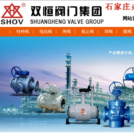
网站
|
特种阀
|
电站阀
|
闸阀
|
截止阀
|
球阀
|
蝶阀